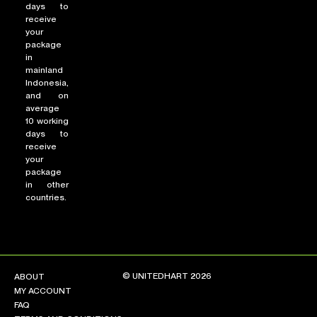
days to
receive
your
package
in
mainland
Indonesia,
and on
average
10 working
days to
receive
your
package
in other
countries.
© UNITEDHART 2026
ABOUT
MY ACCOUNT
FAQ