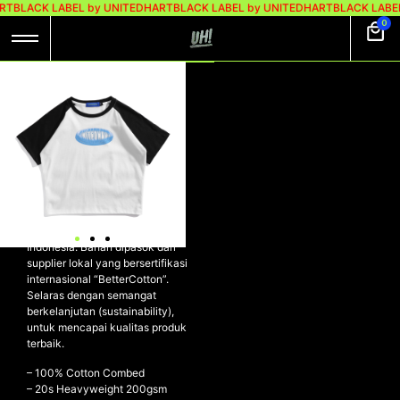
RT
BLACK LABEL by UNITEDHART
BLACK LABEL by UNITEDHART
BLACK LABEL
0
UH! CROP TOP
HEAVYWEIGHT
COTTON – CONVEX
UH! Crop Top Heavyweight
Cotton – CONVEX
Kaos dibuat dengan material
katun terbaik yang tersedia di
Indonesia. Bahan dipasok dari
supplier lokal yang bersertifikasi
internasional “BetterCotton”.
Selaras dengan semangat
berkelanjutan (sustainability),
untuk mencapai kualitas produk
terbaik.
– 100% Cotton Combed
– ⁠20s Heavyweight 200gsm