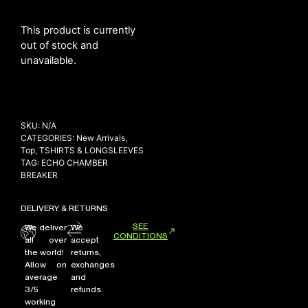
This product is currently
out of stock and
unavailable.
SKU:
N/A
CATEGORIES:
New Arrivals
,
Top
,
TSHIRTS & LONGSLEEVES
TAG:
ECHO CHAMBER
BREAKER
DELIVERY & RETURNS
SEE
We deliver
We
CONDITIONS
all over
accept
the world!
returns,
Allow on
exchanges
average
and
3/5
refunds.
working