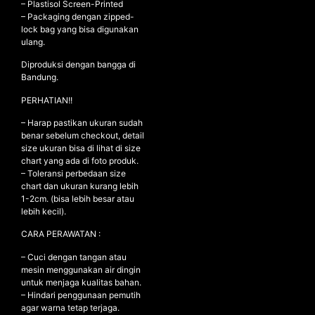
– ⁠Plastisol Screen-Printed
– ⁠Packaging dengan zipped-
lock bag yang bisa digunakan
ulang.
NEW ARRIVALS
Diproduksi dengan bangga di
SHOP
Bandung.
COLLECTIONS
PERHATIAN!!
COLLABORATION
– Harap pastikan ukuran sudah
benar sebelum checkout, detail
SALE
size ukuran bisa di lihat di size
RADIO
chart yang ada di foto produk.
– Toleransi perbedaan size
YOUTUBE
chart dan ukuran kurang lebih
1-2cm. (bisa lebih besar atau
lebih kecil).
ABOUT
CARA PERAWATAN :
MY ACCOUNT
FAQ
– Cuci dengan tangan atau
TERMS AND CONDITIONS
mesin menggunakan air dingin
CONTACT
untuk menjaga kualitas bahan.
– Hindari penggunaan pemutih
agar warna tetap terjaga.