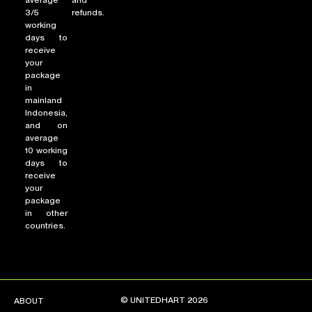
3/5
refunds.
working
days to
receive
your
package
in
mainland
Indonesia,
and on
average
10 working
days to
receive
your
package
in other
countries.
© UNITEDHART 2026
ABOUT