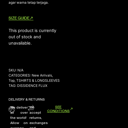
agar warna tetap terjaga.
SIZE GUIDE
This product is currently
out of stock and
unavailable.
SKU:
N/A
CATEGORIES:
New Arrivals
,
Top
,
TSHIRTS & LONGSLEEVES
TAG:
DISSIDENCE FLUX
DELIVERY & RETURNS
SEE
We deliver
We
CONDITIONS
all over
accept
the world!
returns,
Allow on
exchanges
average
and