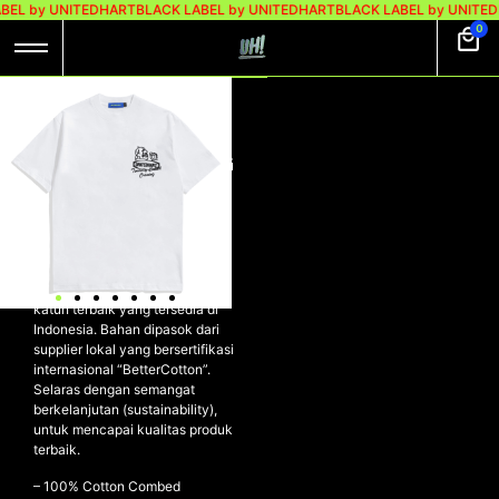
BEL by UNITEDHART
BLACK LABEL by UNITEDHART
BLACK LABEL by UNITED
0
UH! TSHIRT
HEAVYWEIGHT
COTTON – CRAVING
WHITE
UH! Tshirt Heavyweight Cotton
– CRAVING WHITE
Kaos dibuat dengan material
katun terbaik yang tersedia di
Indonesia. Bahan dipasok dari
supplier lokal yang bersertifikasi
internasional “BetterCotton”.
Selaras dengan semangat
berkelanjutan (sustainability),
untuk mencapai kualitas produk
terbaik.
– 100% Cotton Combed