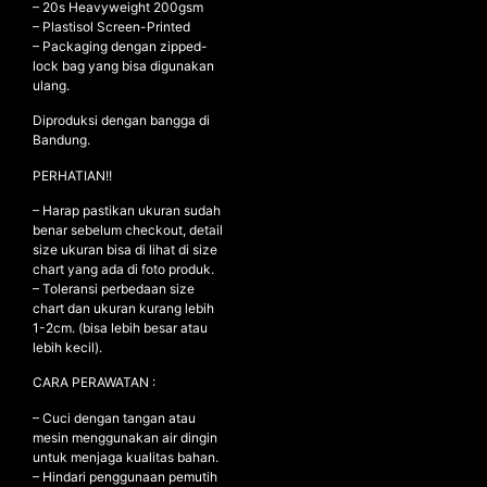
– ⁠20s Heavyweight 200gsm
– ⁠Plastisol Screen-Printed
– ⁠Packaging dengan zipped-
lock bag yang bisa digunakan
NEW ARRIVALS
ulang.
SHOP
Diproduksi dengan bangga di
Bandung.
COLLECTIONS
PERHATIAN!!
COLLABORATION
SALE
– Harap pastikan ukuran sudah
benar sebelum checkout, detail
RADIO
size ukuran bisa di lihat di size
chart yang ada di foto produk.
YOUTUBE
– Toleransi perbedaan size
chart dan ukuran kurang lebih
1-2cm. (bisa lebih besar atau
ABOUT
lebih kecil).
MY ACCOUNT
CARA PERAWATAN :
FAQ
TERMS AND CONDITIONS
– Cuci dengan tangan atau
CONTACT
mesin menggunakan air dingin
untuk menjaga kualitas bahan.
– Hindari penggunaan pemutih