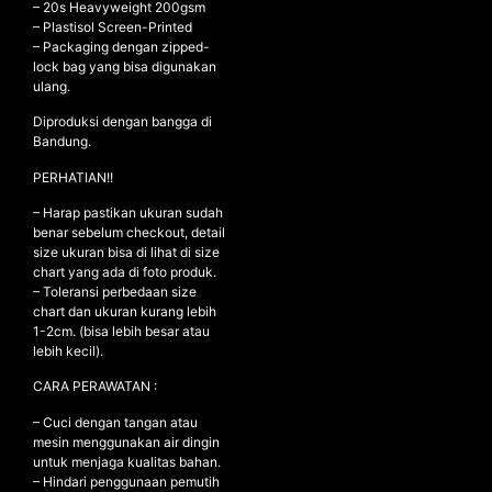
– ⁠20s Heavyweight 200gsm
– ⁠Plastisol Screen-Printed
– ⁠Packaging dengan zipped-
lock bag yang bisa digunakan
NEW ARRIVALS
ulang.
SHOP
Diproduksi dengan bangga di
Bandung.
COLLECTIONS
PERHATIAN!!
COLLABORATION
SALE
– Harap pastikan ukuran sudah
benar sebelum checkout, detail
RADIO
size ukuran bisa di lihat di size
chart yang ada di foto produk.
YOUTUBE
– Toleransi perbedaan size
chart dan ukuran kurang lebih
1-2cm. (bisa lebih besar atau
ABOUT
lebih kecil).
MY ACCOUNT
CARA PERAWATAN :
FAQ
TERMS AND CONDITIONS
– Cuci dengan tangan atau
CONTACT
mesin menggunakan air dingin
untuk menjaga kualitas bahan.
– Hindari penggunaan pemutih