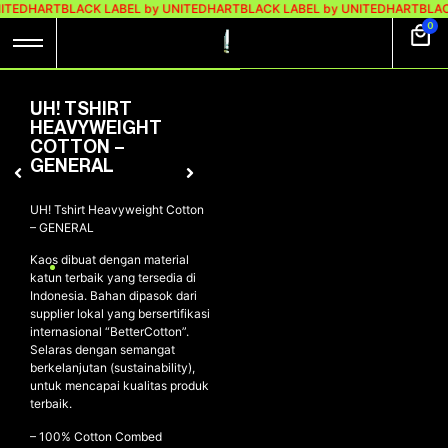
ITEDHART
BLACK LABEL by UNITEDHART
BLACK LABEL by UNITEDHART
BLAC
0
UH! TSHIRT
HEAVYWEIGHT
COTTON –
GENERAL
UH! Tshirt Heavyweight Cotton
– GENERAL
Kaos dibuat dengan material
katun terbaik yang tersedia di
Indonesia. Bahan dipasok dari
supplier lokal yang bersertifikasi
internasional “BetterCotton”.
Selaras dengan semangat
berkelanjutan (sustainability),
untuk mencapai kualitas produk
terbaik.
– 100% Cotton Combed