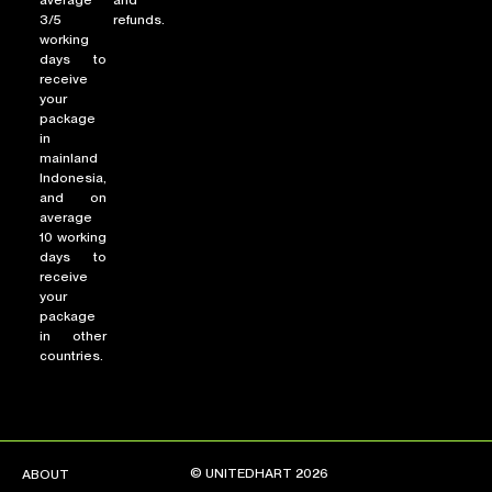
3/5
refunds.
working
days to
receive
your
package
in
mainland
Indonesia,
and on
average
10 working
days to
receive
your
package
in other
countries.
© UNITEDHART 2026
ABOUT