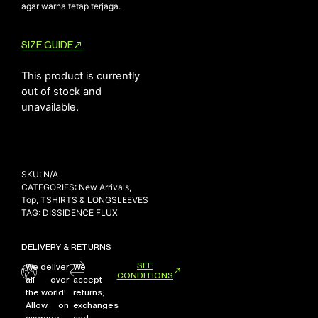
agar warna tetap terjaga.
SIZE GUIDE
This product is currently
out of stock and
unavailable.
SKU:
N/A
CATEGORIES:
New Arrivals
,
Top
,
TSHIRTS & LONGSLEEVES
TAG:
DISSIDENCE FLUX
DELIVERY & RETURNS
SEE
We deliver
We
CONDITIONS
all over
accept
the world!
returns,
Allow on
exchanges
average
and