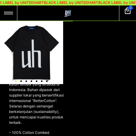
 LABEL by UNITEDHART
BLACK LABEL by UNITEDHART
BLACK LABEL by UN
0
UH! TSHIRT
HEAVYWEIGHT
COTTON – SWEET
BLACK
UH! Tshirt Heavyweight Cotton-
SWEET BLACK
Kaos dibuat dengan material
katun terbaik yang tersedia di
Indonesia. Bahan dipasok dari
supplier lokal yang bersertifikasi
internasional “BetterCotton”.
Selaras dengan semangat
berkelanjutan (sustainability),
untuk mencapai kualitas produk
terbaik.
– 100% Cotton Combed