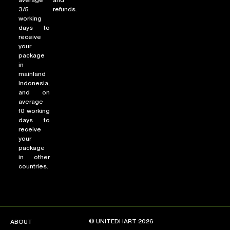
3/5
refunds.
working
days to
receive
your
package
in
mainland
Indonesia,
and on
average
10 working
days to
receive
your
package
in other
countries.
© UNITEDHART 2026
ABOUT