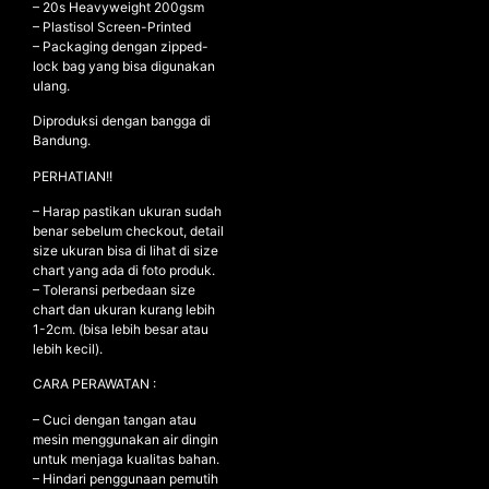
– ⁠20s Heavyweight 200gsm
– ⁠Plastisol Screen-Printed
– ⁠Packaging dengan zipped-
lock bag yang bisa digunakan
NEW ARRIVALS
ulang.
SHOP
Diproduksi dengan bangga di
Bandung.
COLLECTIONS
PERHATIAN!!
COLLABORATION
SALE
– Harap pastikan ukuran sudah
benar sebelum checkout, detail
RADIO
size ukuran bisa di lihat di size
chart yang ada di foto produk.
YOUTUBE
– Toleransi perbedaan size
chart dan ukuran kurang lebih
1-2cm. (bisa lebih besar atau
ABOUT
lebih kecil).
MY ACCOUNT
CARA PERAWATAN :
FAQ
TERMS AND CONDITIONS
– Cuci dengan tangan atau
CONTACT
mesin menggunakan air dingin
untuk menjaga kualitas bahan.
– Hindari penggunaan pemutih