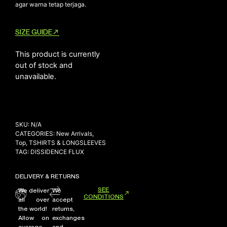
agar warna tetap terjaga.
SIZE GUIDE
This product is currently
out of stock and
unavailable.
SKU:
N/A
CATEGORIES:
New Arrivals
,
Top
,
TSHIRTS & LONGSLEEVES
TAG:
DISSIDENCE FLUX
DELIVERY & RETURNS
SEE
We deliver
We
CONDITIONS
all over
accept
the world!
returns,
Allow on
exchanges
average
and