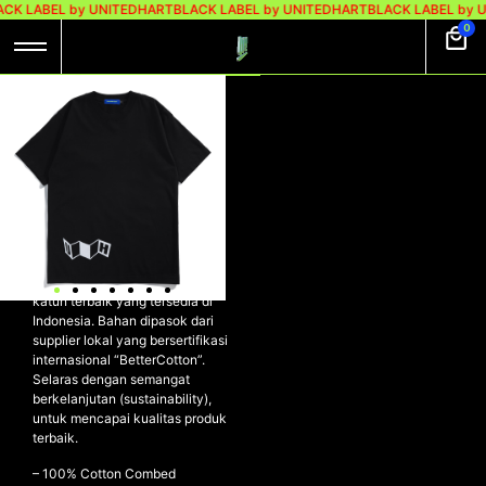
CK LABEL by UNITEDHART
BLACK LABEL by UNITEDHART
BLACK LABEL by 
0
UH! TSHIRT
HEAVYWEIGHT
COTTON – WRITE
BLACK
UH! Tshirt Heavyweight Cotton
– WRITE
Kaos dibuat dengan material
katun terbaik yang tersedia di
Indonesia. Bahan dipasok dari
supplier lokal yang bersertifikasi
internasional “BetterCotton”.
Selaras dengan semangat
berkelanjutan (sustainability),
untuk mencapai kualitas produk
terbaik.
– 100% Cotton Combed