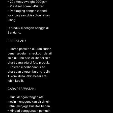
– ⁠20s Heavyweight 200gsm
– ⁠Plastisol Screen-Printed
– ⁠Packaging dengan zipped-
lock bag yang bisa digunakan
NEW ARRIVALS
ulang.
SHOP
Diproduksi dengan bangga di
Bandung.
COLLECTIONS
PERHATIAN!!
COLLABORATION
SALE
– Harap pastikan ukuran sudah
benar sebelum checkout, detail
RADIO
size ukuran bisa di lihat di size
chart yang ada di foto produk.
YOUTUBE
– Toleransi perbedaan size
chart dan ukuran kurang lebih
1-2cm. (bisa lebih besar atau
ABOUT
lebih kecil).
MY ACCOUNT
CARA PERAWATAN :
FAQ
TERMS AND CONDITIONS
– Cuci dengan tangan atau
CONTACT
mesin menggunakan air dingin
untuk menjaga kualitas bahan.
– Hindari penggunaan pemutih