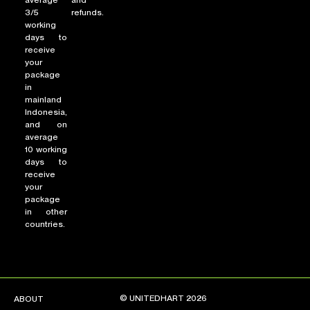
3/5
refunds.
working
days to
receive
your
package
in
mainland
Indonesia,
and on
average
10 working
days to
receive
your
package
in other
countries.
© UNITEDHART 2026
ABOUT