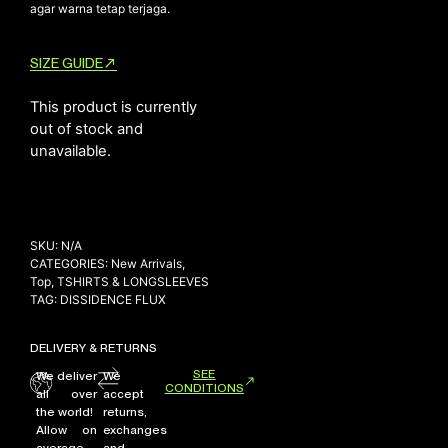
agar warna tetap terjaga.
SIZE GUIDE
This product is currently
out of stock and
unavailable.
SKU:
N/A
CATEGORIES:
New Arrivals
,
Top
,
TSHIRTS & LONGSLEEVES
TAG:
DISSIDENCE FLUX
DELIVERY & RETURNS
SEE
We deliver
We
CONDITIONS
all over
accept
the world!
returns,
Allow on
exchanges
average
and