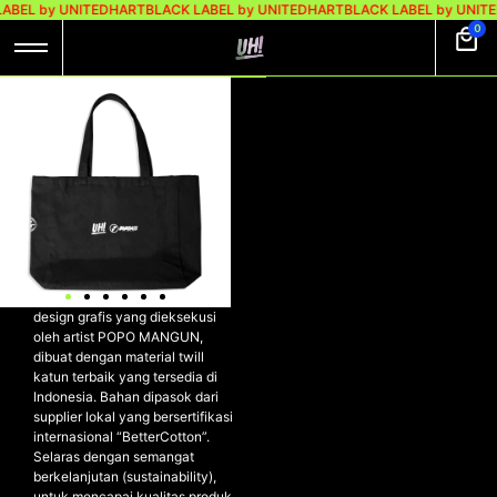
ABEL by UNITEDHART
BLACK LABEL by UNITEDHART
BLACK LABEL by UNIT
0
UH! X JAVABASS
TOTE BAG – HOME
GROWN
Rp
150.000
UH! x JAVABASS Tote Bag –
HOME GROWN
Tote Bag edisi terbatas dengan
design grafis yang dieksekusi
oleh artist POPO MANGUN,
dibuat dengan material twill
katun terbaik yang tersedia di
Indonesia. Bahan dipasok dari
supplier lokal yang bersertifikasi
internasional “BetterCotton”.
Selaras dengan semangat
berkelanjutan (sustainability),
untuk mencapai kualitas produk