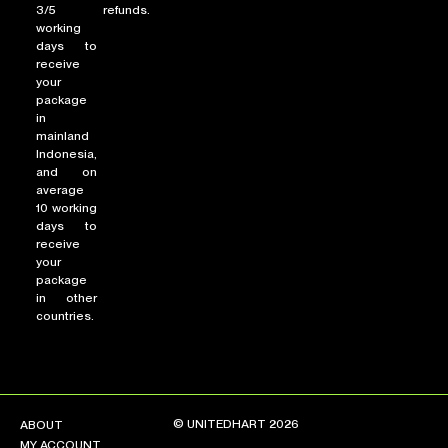
3/5
refunds.
working
days to
receive
your
package
in
mainland
Indonesia,
and on
average
10 working
days to
receive
your
package
in other
countries.
© UNITEDHART 2026
ABOUT
MY ACCOUNT