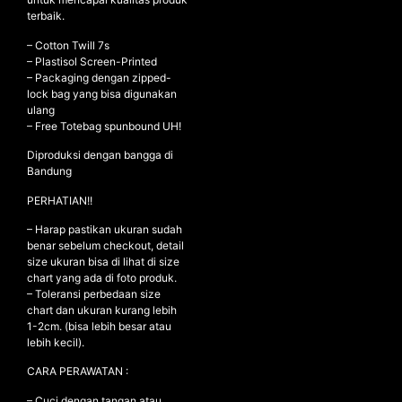
terbaik.
– ⁠Cotton Twill 7s
– ⁠Plastisol Screen-Printed
NEW ARRIVALS
– ⁠Packaging dengan zipped-
SHOP
lock bag yang bisa digunakan
ulang
COLLECTIONS
– Free Totebag spunbound UH!
COLLABORATION
Diproduksi dengan bangga di
Bandung
SALE
RADIO
PERHATIAN!!
YOUTUBE
– Harap pastikan ukuran sudah
benar sebelum checkout, detail
size ukuran bisa di lihat di size
chart yang ada di foto produk.
ABOUT
– Toleransi perbedaan size
MY ACCOUNT
chart dan ukuran kurang lebih
FAQ
1-2cm. (bisa lebih besar atau
TERMS AND CONDITIONS
lebih kecil).
CONTACT
CARA PERAWATAN :
– Cuci dengan tangan atau