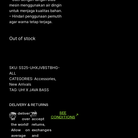
mesin menggunakan air dingin
untuk menjaga kualitas bahan.
– Hindari penggunaan pemutih
agar warna tetap terjaga.
Out of stock
SKU:
SS25-UHXJVBSTBHG-
ALL
CATEGORIES:
Accessories
,
New Arrivals
TAG:
UH! X JAVA BASS
DELIVERY & RETURNS
SEE
We deliver
We
CONDITIONS
all over
accept
the world!
returns,
Allow on
exchanges
average
and